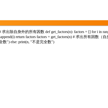
所有因数 def get_factors(n): factors = [] for i in rang
ppend(i) return factors factors = get_factors(n) # 求出所有因数
 "是完全数") else: print(n, "不是完全数")