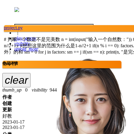
project.py
play_arrow
# 判断一个数是不是完美数 n = int(input("输入一个自然数：")) # 求出除自身外的
visibility
n//2+1): #想想这里的范围为什么是1-n//2+1 if(n % i == 0): factors.a
unfold_more
外）的和 sm = 0 for j in factors: sm += j if(sm == n): print(n,
命令行
作品详情
clear
thumb_up
0
visibility
944
作者
创建
更新
好教
2023-01-17
2023-01-17