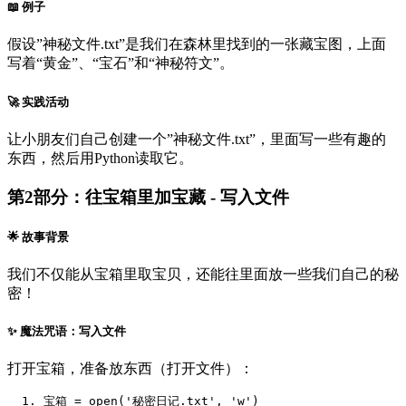
📖 例子
假设”神秘文件.txt”是我们在森林里找到的一张藏宝图，上面
写着“黄金”、“宝石”和“神秘符文”。
🚀 实践活动
让小朋友们自己创建一个”神秘文件.txt”，里面写一些有趣的
东西，然后用Python读取它。
第2部分：往宝箱里加宝藏 - 写入文件
🌟 故事背景
我们不仅能从宝箱里取宝贝，还能往里面放一些我们自己的秘
密！
✨ 魔法咒语：写入文件
打开宝箱，准备放东西（打开文件）：
宝箱
=
 open
(
'秘密日记.txt'
,
'w'
)